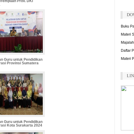
erempuan Prov. DKI
Ak
a
na
(Ar
DO
Hi
Buku P
be
se
Materi 
(M
Majalah
Pe
Daftar 
es
me
Materi 
an Guru untuk Pendidikan
(M
asi Provinsi Sumatera
Pe
LI
pe
(J
Bu
ad
Bu
da
Bu
(Ri
an Guru untuk Pendidikan
asi Kota Surakarta 2024
Ku
pe