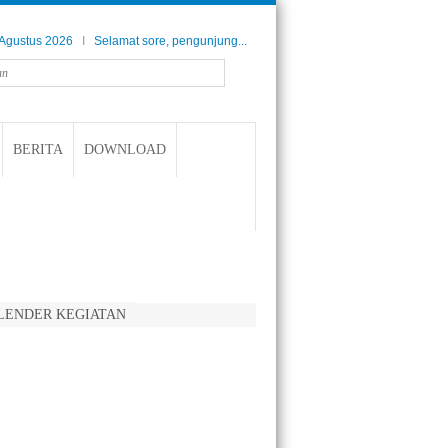
 Agustus 2026
I
Selamat sore, pengunjung...
BERITA
DOWNLOAD
at Hari Kebangkitan Nasional 20 Mei 2026
Selamat hari kemerdekaan Republik Indonesia k
LENDER KEGIATAN