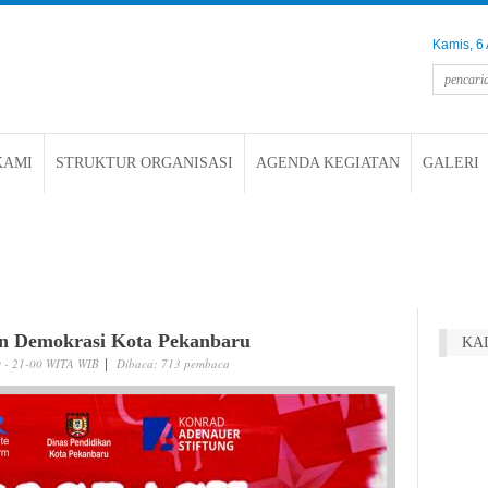
Kamis, 6
KAMI
STRUKTUR ORGANISASI
AGENDA KEGIATAN
GALERI
l Fitri 2026! Mohon maaf lahir dan batin.
Bangkit negeriku, bangkit Indonesiaku ! Selam
an Demokrasi Kota Pekanbaru
KA
0 - 21-00 WITA WIB
Dibaca: 713 pembaca
|