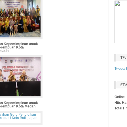
gu
me
(A
han Kepemimpinan untuk
erempuan Kota
masin
TW
Tweets
ST
Online
Hits Har
han Kepemimpinan untuk
erempuan Kota Medan
Total Hi