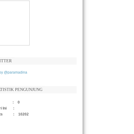
ru meningkat, kualitas pendidikan pasti
ningkat, itu kuncinya.
nies Baswedan)
ITTER
 by @paramadina
ATISTIK PENGUNJUNG
:
0
i Ini
:
ts
:
10202