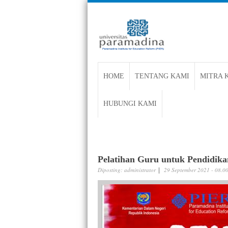
HOME
TENTANG KAMI
MITRA 
HUBUNGI KAMI
Selamat Hari Raya Idu
SEKILAS INFO
Pelatihan Guru untuk Pendidik
Diposting:
administrator
29 September 2021 - 08.0
|