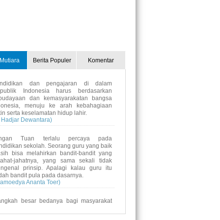
Mutiara
Berita Populer
Komentar
ndidikan dan pengajaran di dalam
publik Indonesia harus berdasarkan
budayaan dan kemasyarakatan bangsa
donesia, menuju ke arah kebahagiaan
tin serta keselamatan hidup lahir.
i Hadjar Dewantara)
ngan Tuan terlalu percaya pada
ndidikan sekolah. Seorang guru yang baik
sih bisa melahirkan bandit-bandit yang
jahat-jahatnya, yang sama sekali tidak
ngenal prinsip. Apalagi kalau guru itu
dah bandit pula pada dasarnya.
ramoedya Ananta Toer)
angkah besar bedanya bagi masyarakat
donesia bila kaum perempuan dididik
ik-baik. Dan untuk keperluan perempuan