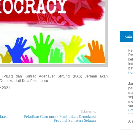
Kata 
Pe
Re
ke
In
ba
(K
rm (PIER) dan Konrad Adenauer Stiftung (KAS) Jerman akan
 Demokrasi di Kota Pekanbaru
Ja
r 2021
pe
ma
se
me
su
(P
Selanjutnya:
krasi
Pelatihan Guru untuk Pendidikan Demokrasi
Provinsi Sumatera Selatan
Al
In
ba