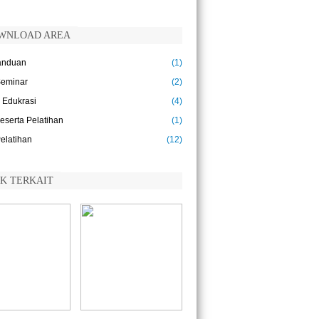
ar pendidikan itu akan terasa pahit,
mun buahnya akan terasa manis.
istotle)
WNLOAD AREA
duplah seakan kamu akan mati besok,
anduan
(1)
lajarlah seakan kamu akan hidup
lamanya.
Seminar
(2)
ahatma Gandhi)
 Edukrasi
(4)
ndidikan adalah tiket ke masa depan, hari
Peserta Pelatihan
(1)
ok dimiliki oleh orang-orang yang
mpersiapkan dirinyasejak hari ini.
Pelatihan
(12)
alcolm X)
ndidikan bukanlah persiapan untuk hidup,
NK TERKAIT
ndidikan adalah kehidupan itu sendiri.
ohn Dewey)
ku adalah jendela kehidupan. Buku
alah sahabat orang yang suka membaca.
ku yang baik laksana sahabat karib . Buku
n sahabat, sebaiknya sedikit tetapi baik .
ku adalah pengusung peradaban.
zal Faizal)
rikulum berubah, tidak otomatis kualitas
ndidikan meningkat. Namun, jika kualitas