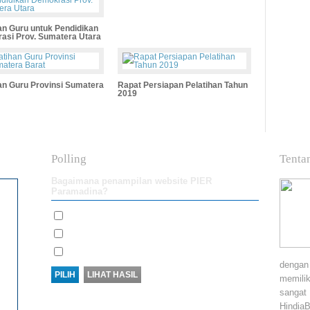
an Guru untuk Pendidikan
asi Prov. Sumatera Utara
an Guru Provinsi Sumatera
Rapat Persiapan Pelatihan Tahun
2019
Polling
Tenta
Bagaimana penampilan website PIER
Paramadina?
Bagus
Biasa saja
Tidak Bagus
dengan
memilik
sangat
Hindia