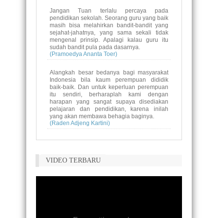
Jangan Tuan terlalu percaya pada
pendidikan sekolah. Seorang guru yang baik
masih bisa melahirkan bandit-bandit yang
sejahat-jahatnya, yang sama sekali tidak
mengenal prinsip. Apalagi kalau guru itu
sudah bandit pula pada dasarnya.
(Pramoedya Ananta Toer)
Alangkah besar bedanya bagi masyarakat
Indonesia bila kaum perempuan dididik
baik-baik. Dan untuk keperluan perempuan
itu sendiri, berharaplah kami dengan
harapan yang sangat supaya disediakan
pelajaran dan pendidikan, karena inilah
yang akan membawa behagia baginya.
(Raden Adjeng Kartini)
Pendidikan adalah senjata paling ampuh
untuk mengubah dunia.
(Nelson Mandela)
VIDEO TERBARU
Ini kekeliruan dunia pendidikan kita, yang
menganggap mata pelajaran sains lebih
penting, dan mendiskriminasi budi pekerti.
Akibatnya banyak anak cerdas yang justru
terjerumus dalam narkoba, seks bebas,
tawuran, dan korupsi ketika dewasa.
(Seto Mulayadi)