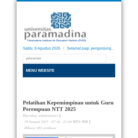
Sabtu, 8 Agustus 2026
I
Selamat pagi, pengunjung...
MENU WEBSITE
SEKILAS INFO
 Idul Fitri 2026! Mohon maaf lahir dan batin.
Bangkit negeriku, bangkit Indonesiaku ! S
Pelatihan Kepemimpinan untuk Guru
Perempuan NTT 2025
Diposting:
administrator
|
29 Januari 2025 - 07:30 - 21:00 WITA WIB
|
Dibaca: 492 pembaca