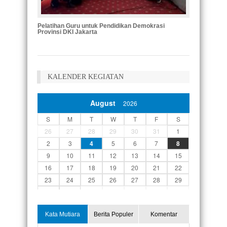
Pelatihan Guru untuk Pendidikan Demokrasi
Pelatiha
Provinsi DKI Jakarta
Kota Mal
KALENDER KEGIATAN
August
2026
S
M
T
W
T
F
S
26
27
28
29
30
31
1
2
3
4
5
6
7
8
9
10
11
12
13
14
15
16
17
18
19
20
21
22
23
24
25
26
27
28
29
30
31
1
2
3
4
5
Kata Mutiara
Berita Populer
Komentar