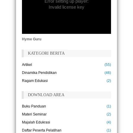
Error setting up player:
Invalid license key
Tujuan pendidikan adalah untuk
menggantikan pikiran yang kosong dengan
pikiran yang terbuka.
(Malcolm S. Forbes)
Pembelajaran tidak dicapai secara
Hyme Guru
kebetulan, itu harus dicari dengan semangat
ketekunan.
(Abigail Adams)
KATEGORI BERITA
Akar pendidikan itu akan terasa pahit,
namun buahnya akan terasa manis.
Artikel
(55)
(Aristotle)
Dinamika Pendidikan
(46)
Hiduplah seakan kamu akan mati besok,
Ragam Edukasi
(2)
belajarlah seakan kamu akan hidup
selamanya.
(Mahatma Gandhi)
DOWNLOAD AREA
Pendidikan adalah tiket ke masa depan, hari
Buku Panduan
(1)
esok dimiliki oleh orang-orang yang
mempersiapkan dirinyasejak hari ini.
Materi Seminar
(2)
(Malcolm X)
Majalah Edukrasi
(4)
Pendidikan bukanlah persiapan untuk hidup,
Daftar Peserta Pelatihan
(1)
pendidikan adalah kehidupan itu sendiri.